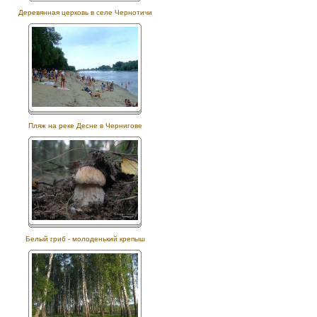
Деревянная церковь в селе Чернотичи
Пляж на реке Десне в Чернигове
Белый гриб - молоденький крепыш