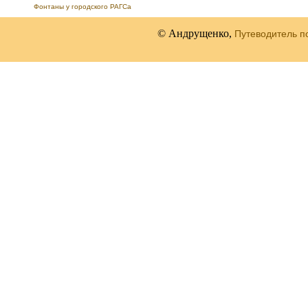
Фонтаны у городского РАГСа
© Андрущенко,
Путеводитель п